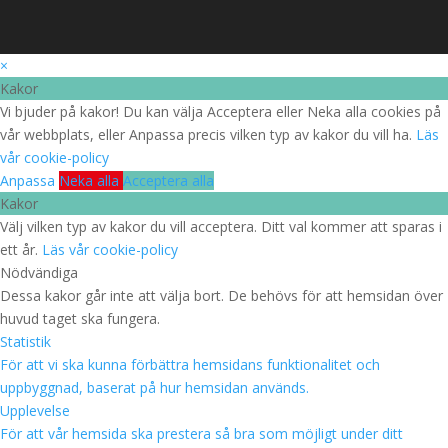
×
Kakor
Vi bjuder på kakor! Du kan välja Acceptera eller Neka alla cookies på
vår webbplats, eller Anpassa precis vilken typ av kakor du vill ha.
Läs
vår cookie-policy
Anpassa
Neka alla
Acceptera alla
Kakor
Välj vilken typ av kakor du vill acceptera. Ditt val kommer att sparas i
ett år.
Läs vår cookie-policy
Nödvändiga
Dessa kakor går inte att välja bort. De behövs för att hemsidan över
huvud taget ska fungera.
Statistik
För att vi ska kunna förbättra hemsidans funktionalitet och
uppbyggnad, baserat på hur hemsidan används.
Upplevelse
För att vår hemsida ska prestera så bra som möjligt under ditt