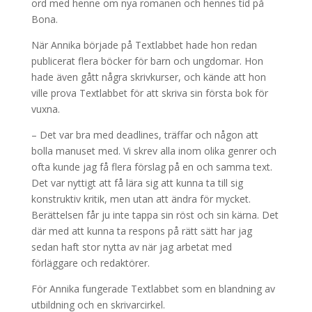
ord med henne om nya romanen och hennes tid på
Bona.
När Annika började på Textlabbet hade hon redan
publicerat flera böcker för barn och ungdomar. Hon
hade även gått några skrivkurser, och kände att hon
ville prova Textlabbet för att skriva sin första bok för
vuxna.
– Det var bra med deadlines, träffar och någon att
bolla manuset med. Vi skrev alla inom olika genrer och
ofta kunde jag få flera förslag på en och samma text.
Det var nyttigt att få lära sig att kunna ta till sig
konstruktiv kritik, men utan att ändra för mycket.
Berättelsen får ju inte tappa sin röst och sin kärna. Det
där med att kunna ta respons på rätt sätt har jag
sedan haft stor nytta av när jag arbetat med
förläggare och redaktörer.
För Annika fungerade Textlabbet som en blandning av
utbildning och en skrivarcirkel.