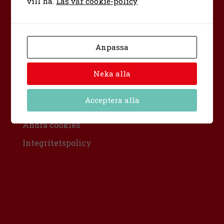
vill ha.
Läs vår cookie-policy
Bona folkhögskola
Urban Hjärnes väg 11
591 30 Motala
Anpassa
Sverige
info@bona.nu
0141-20 95 80
Neka alla
facebook
instagram
Acceptera alla
X
Ändra cookies
Integritetspolicy