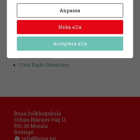
Ukraina snart är slut.
Anpassa
Så här kan du stödja människor i Ukraina:
Röda korset
Neka alla
UNHCR
ACT Svenska kyrkans katastrofhjälp
Acceptera alla
Rädda barnen
SOS Barnbyar
Civil Right Defenders
Bona folkhögskola
Urban Hjärnes väg 11
591 30 Motala
Sverige
info@bona.nu