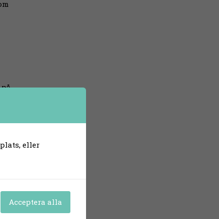
 om
 på
apa
så
lats, eller
Acceptera alla