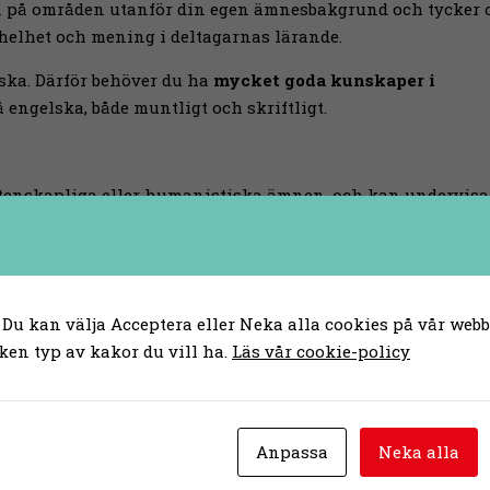
ven på områden utanför din egen ämnesbakgrund och tycker
 helhet och mening i deltagarnas lärande.
lska. Därför behöver du ha
mycket goda kunskaper i
engelska, både muntligt och skriftligt.
tenskapliga eller humanistiska ämnen, och kan undervisa
te, ser digitalisering och AI som möjliga verktyg för
ivs i mötet med unga vuxna och vuxna deltagare. Du kan sk
r.
skola eller vuxenutbildning är meriterande. Men vi är ock
 Du kan välja Acceptera eller Neka alla cookies på vår webbp
t.
ken typ av kakor du vill ha.
Läs vår cookie-policy
lkhögskola med stark utvecklingsvilja. Vi arbetar nära
Anpassa
Neka alla
nskap, självbild och framtidstro hänger samman. Du får