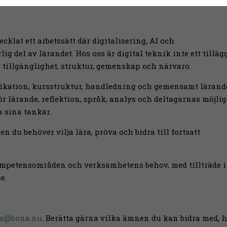
rövar nytt och tar ansvar för helheten.
cklat ett arbetssätt där digitalisering, AI och
g del av lärandet. Hos oss är digital teknik inte ett tilläg
r tillgänglighet, struktur, gemenskap och närvaro.
ikation, kursstruktur, handledning och gemensamt lärand
ör lärande, reflektion, språk, analys och deltagarnas möjli
a sina tankar.
n du behöver vilja lära, pröva och bidra till fortsatt
ompetensområden och verksamhetens behov, med tillträde i
e.
na@bona.nu
. Berätta gärna vilka ämnen du kan bidra med, 