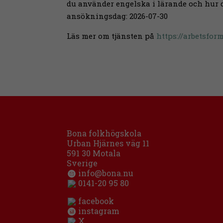
du använder engelska i lärande och hur du
ansökningsdag: 2026-07-30
Läs mer om tjänsten på
https://arbetsfo
Bona folkhögskola
Urban Hjärnes väg 11
591 30 Motala
Sverige
info@bona.nu
0141-20 95 80
facebook
instagram
X