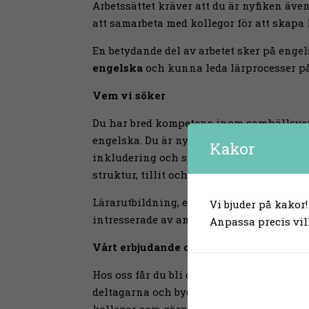
Arbetssättet kräver att du är nyfiken ä
att samarbeta med kollegor för att skapa
En betydande del av arbetet sker på enge
engelska
och kunna leda lärprocesser på 
Vem vi söker
Du har bred kompetens inom samhällsve
engelska. Du är nyfiken på tematiskt arbe
Kakor
inkludering och självständighet, och tr
struktur, tillit och tydlighet i lärprocesse
Lärarutbildning, erfarenhet från folkhög
Vi bjuder på kakor!
intresserade av annan relevant erfarenhe
Anpassa precis vil
Vårt erbjudande och arbetssätt
Hos oss får du bli del av en engagerad fo
deltagarna och bygger utbildning där ku