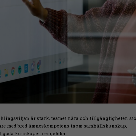
cklingsviljan är stark, teamet nära och tillgängligheten st
ärare med bred ämneskompetens inom samhällskunskap,
et goda kunskaper i engelska.