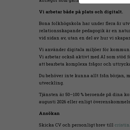
kollegor som gärna tänker tillsammans, p
Vi arbetar både på plats och digitalt.
Bona folkhögskola har under flera år utve
relationsskapande pedagogik är en naturli
vid sidan av, utan en del av hur vi skapa
Vi använder digitala miljöer för kommun
Vi arbetar också aktivt med AI som stöd f
att bearbeta komplexa frågor och uttryck
Du behöver inte kunna allt från början, me
utveckling.
Tjänsten är 50–100 % beroende på dina k
augusti 2026 eller enligt överenskommels
Ansökan
Skicka CV och personligt brev till
cristi