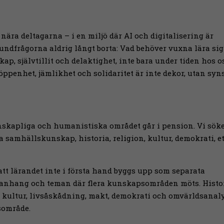
 nära deltagarna – i en miljö där AI och digitalisering är
rundfrågorna aldrig långt borta: Vad behöver vuxna lära sig
p, självtillit och delaktighet, inte bara under tiden hos o
öppenhet, jämlikhet och solidaritet är inte dekor, utan syns
nskapliga och humanistiska området går i pension. Vi sök
 samhällskunskap, historia, religion, kultur, demokrati, e
 att lärandet inte i första hand byggs upp som separata
manhang och teman där flera kunskapsområden möts. Histor
, kultur, livsåskådning, makt, demokrati och omvärldsanal
sområde.