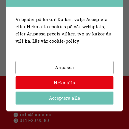
Vi bjuder på kakor! Du kan välja Acceptera
eller Neka alla cookies på vår webbplats,
eller Anpassa precis vilken typ av kakor du
vill ha.
Läs vår cookie-policy
Anpassa
Neka alla
Bona folkhögskola
Urban Hjärnes väg 11
Acceptera alla
591 30 Motala
Sverige
info@bona.nu
0141-20 95 80