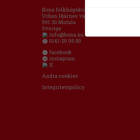
Bona folkhögskola
Urban Hjärnes väg 11
591 30 Motala
Sverige
info@bona.nu
0141-20 95 80
facebook
instagram
X
Ändra cookies
Integritetspolicy