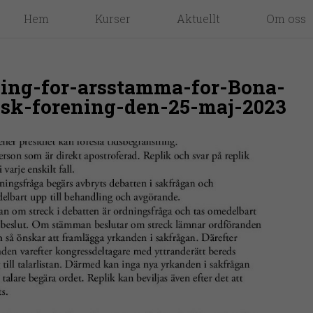
Hem
Kurser
Aktuellt
Om oss
dning-for-arsstamma-for-Bona-
sk-forening-den-25-maj-2023