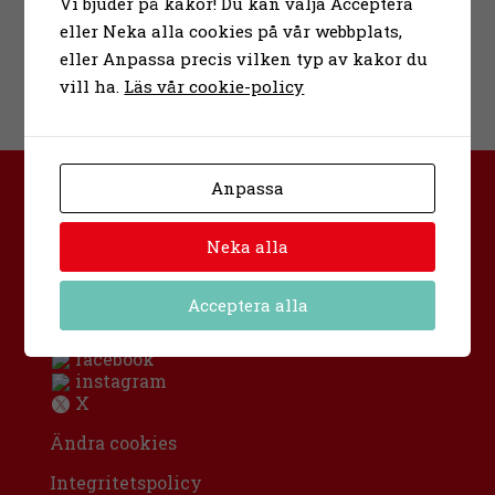
Vi bjuder på kakor! Du kan välja Acceptera
eller Neka alla cookies på vår webbplats,
eller Anpassa precis vilken typ av kakor du
vill ha.
Läs vår cookie-policy
Anpassa
Bona folkhögskola
Urban Hjärnes väg 11
Neka alla
591 30 Motala
Sverige
info@bona.nu
Acceptera alla
0141-20 95 80
facebook
instagram
X
Ändra cookies
Integritetspolicy