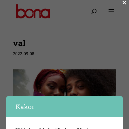
×
val
2022-09-08
Kakor