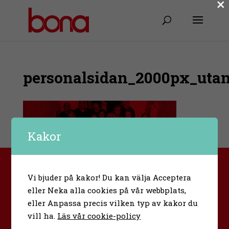
×
personalsidan_2000px_uta
Kakor
Bona folkhögskola
Vi bjuder på kakor! Du kan välja Acceptera
Urban Hjärnes väg 11
eller Neka alla cookies på vår webbplats,
591 30 Motala
eller Anpassa precis vilken typ av kakor du
Sverige
info@bona.nu
vill ha.
Läs vår cookie-policy
0141-20 95 80