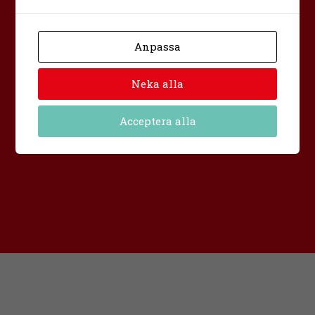
facebook
instagram
Anpassa
X
Ändra cookies
Neka alla
Integritetspolicy
Acceptera alla