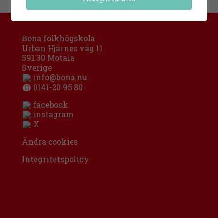
Bona folkhögskola
Urban Hjärnes väg 11
591 30 Motala
Sverige
info@bona.nu
0141-20 95 80
facebook
instagram
X
Ändra cookies
Integritetspolicy