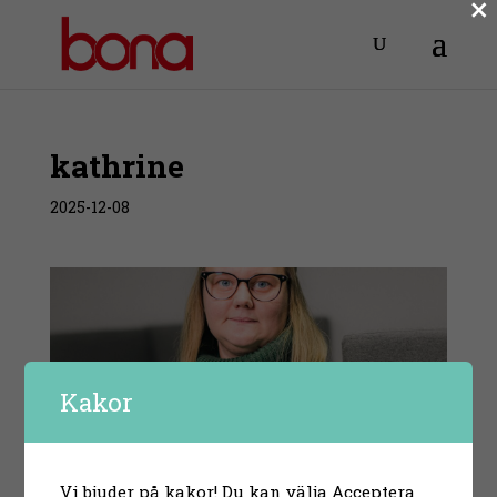
×
kathrine
2025-12-08
Kakor
Vi bjuder på kakor! Du kan välja Acceptera