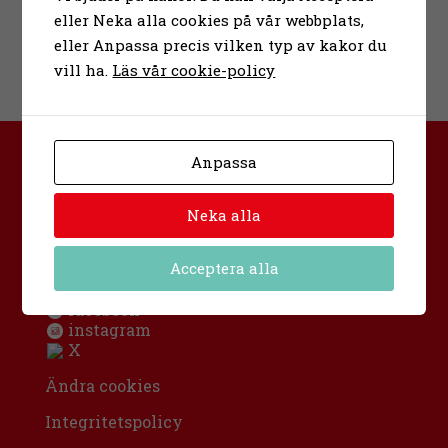
eller Neka alla cookies på vår webbplats,
eller Anpassa precis vilken typ av kakor du
vill ha.
Läs vår cookie-policy
Anpassa
Bona folkhögskola
Urban Hjärnes väg 11
591 30 Motala
Neka alla
Sverige
info@bona.nu
Acceptera alla
0141-20 95 80
facebook
instagram
X
Ändra cookies
Integritetspolicy