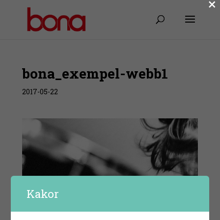
×
bona_exempel-webb1
2017-05-22
Kakor