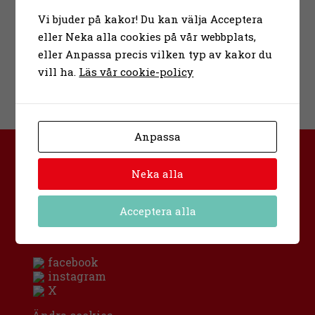
Vi bjuder på kakor! Du kan välja Acceptera
eller Neka alla cookies på vår webbplats,
eller Anpassa precis vilken typ av kakor du
vill ha.
Läs vår cookie-policy
Anpassa
Bona folkhögskola
Neka alla
Urban Hjärnes väg 11
591 30 Motala
Sverige
Acceptera alla
info@bona.nu
0141-20 95 80
facebook
instagram
X