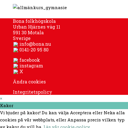
Bona folkhögskola
Urban Hjärnes väg 11
591 30 Motala
Sverige
info@bona.nu
0141-20 95 80
facebook
instagram
X
Ändra cookies
Integritetspolicy
×
Kakor
Vi bjuder på kakor! Du kan välja Acceptera eller Neka alla
cookies på vår webbplats, eller Anpassa precis vilken typ
av kakor du vill ha.
Läs vår cookie-policy