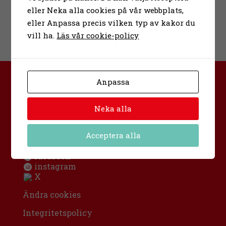
eller Neka alla cookies på vår webbplats,
eller Anpassa precis vilken typ av kakor du
vill ha.
Läs vår cookie-policy
Anpassa
Bona folkhögskola
Urban Hjärnes väg 11
591 30 Motala
Neka alla
Sverige
info@bona.nu
Acceptera alla
0141-20 95 80
facebook
instagram
X
Ändra cookies
Integritetspolicy