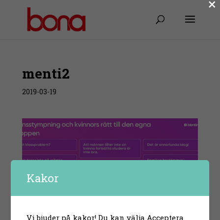
×
menti2
2019-03-19
Kakor
Vi bjuder på kakor! Du kan välja Acceptera