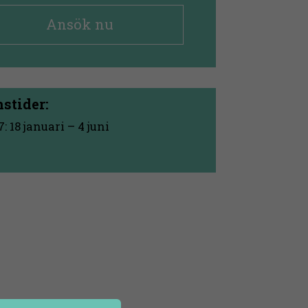
Ansök nu
stider:
: 18 januari – 4 juni