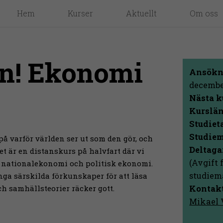
Hem
Kurser
Aktuellt
Om oss
en! Ekonomi
Ansökn
decembe
Nästa k
Kurslän
Studiet
Studiem
på varför världen ser ut som den gör, och
Deltaga
et är en distanskurs på halvfart där vi
(Avgift 
om nationalekonomi och politisk ekonomi.
studiem
nga särskilda förkunskaper för att läsa
Kontakt
ch samhällsteorier räcker gott.
Mikael 