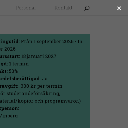
×
Personal
Kontakt
ingstid:
Från 1 september 2026 - 15
r 2026
ursstart:
18 januari 2027
gd:
1 termin
akt:
50%
edelsberättigad:
Ja
ravgift:
300 kr per termin
för studerandeförsäkring,
aterial/kopior och programvaror.)
person:
Vinberg