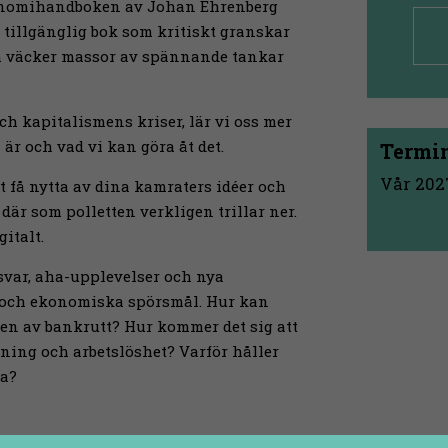
konomihandboken av Johan Ehrenberg
h tillgänglig bok som kritiskt granskar
ch väcker massor av spännande tankar
ch kapitalismens kriser, lär vi oss mer
r och vad vi kan göra åt det.
Termin
Vår 2027
 få nytta av dina kamraters idéer och
där som polletten verkligen trillar ner.
italt.
svar, aha-upplevelser och nya
ka och ekonomiska spörsmål. Hur kan
den av bankrutt? Hur kommer det sig att
ning och arbetslöshet? Varför håller
na?