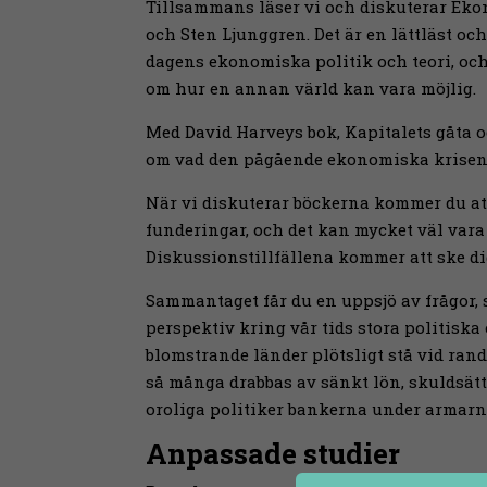
Tillsammans läser vi och diskuterar E
och Sten Ljunggren. Det är en lättläst oc
dagens ekonomiska politik och teori, o
om hur en annan värld kan vara möjlig.
Med David Harveys bok, Kapitalets gåta o
om vad den pågående ekonomiska krisen ä
När vi diskuterar böckerna kommer du att
funderingar, och det kan mycket väl vara 
Diskussionstillfällena kommer att ske dig
Sammantaget får du en uppsjö av frågor, 
perspektiv kring vår tids stora politis
blomstrande länder plötsligt stå vid ran
så många drabbas av sänkt lön, skuldsätt
oroliga politiker bankerna under armar
Anpassade studier