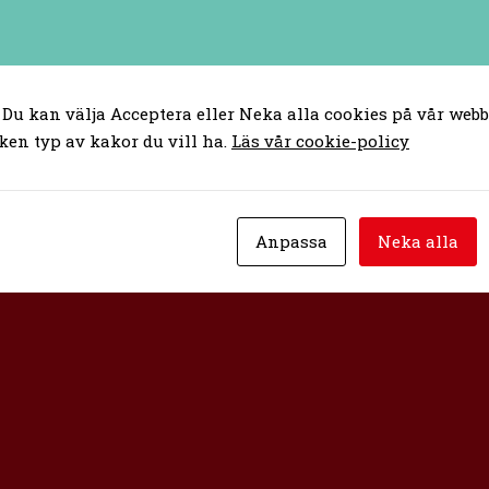
ätt. All undervisning sker digitalt, med
er pågår gemensamma diskussioner i
deltar i dessa gemensamma samtal – vi
el vårt eget studiematerial.
 Du kan välja Acceptera eller Neka alla cookies på vår webbp
ken typ av kakor du vill ha.
Läs vår cookie-policy
brett batteri av idéer och koncept för att
 en svindlade samtid vi lever i, men du
a fötterna på jorden. Utan svindel.
Anpassa
Neka alla