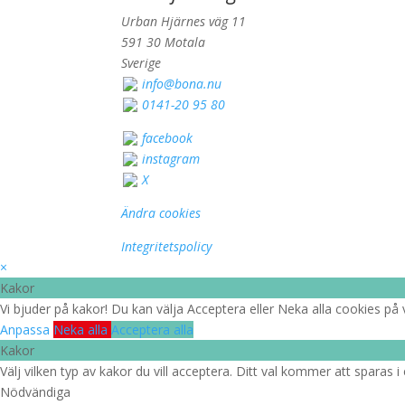
Urban Hjärnes väg 11
591 30 Motala
Sverige
info@bona.nu
0141-20 95 80
facebook
instagram
X
Ändra cookies
Integritetspolicy
×
Kakor
Vi bjuder på kakor! Du kan välja Acceptera eller Neka alla cookies på v
Anpassa
Neka alla
Acceptera alla
Kakor
Välj vilken typ av kakor du vill acceptera. Ditt val kommer att sparas i 
Nödvändiga