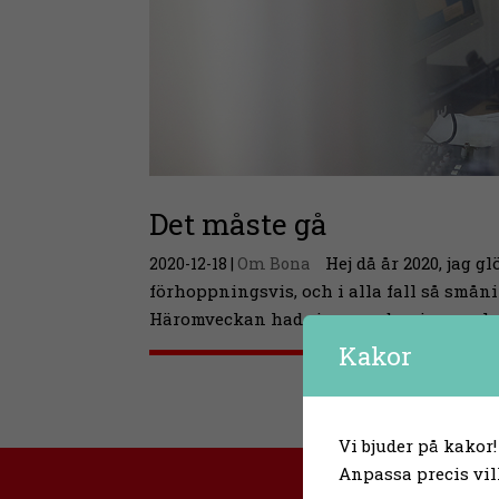
Det måste gå
Hej då år 2020, jag 
2020-12-18
|
Om Bona
förhoppningsvis, och i alla fall så små
Häromveckan hade jag, som bor i grannko
Kakor
Vi bjuder på kakor!
Anpassa precis vil