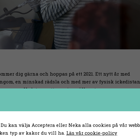
glömmer dig gärna och hoppas på ett 2021. Ett nytt år med
ningom, en minskad rädsla och med mer av fysisk ickedista
mmunen Vadstena, ett av mina sällsynta...
 Du kan välja Acceptera eller Neka alla cookies på vår webbp
ken typ av kakor du vill ha.
Läs vår cookie-policy