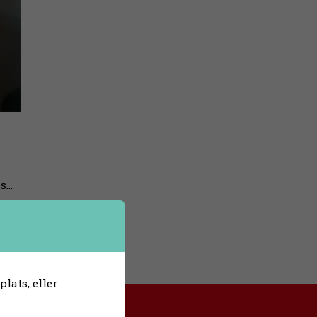
ns…
lats, eller