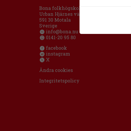
Bona folkhögskola
Urban Hjärnes väg 11
591 30 Motala
Sverige
info@bona.nu
0141-20 95 80
facebook
instagram
X
Ändra cookies
Integritetspolicy