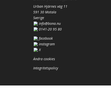
Urban Hjärnes väg 11
591 30 Motala
Sverige
info@bona.nu
0141-20 95 80
facebook
instagram
X
Nödvändiga
Ändra cookies
Dessa kakor
går inte att
Integritetspolicy
välja bort. De
behövs för
att hemsidan
över huvud
taget ska
fungera.
Statistik