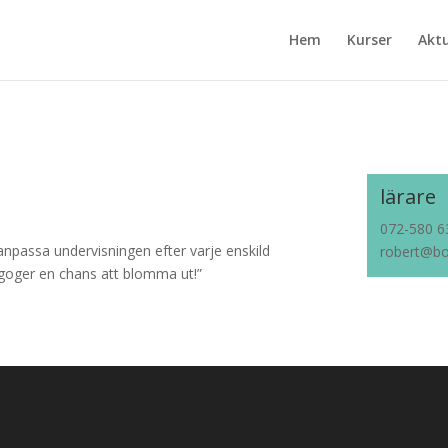
Hem
Kurser
Aktu
lärare
072-580 6
 anpassa undervisningen efter varje enskild
robert@bo
agoger en chans att blomma ut!”