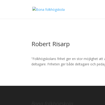
×
Robert Risarp
”Folkhögskolans frihet ger en stor möjlighet att
deltagare. Friheten ger både deltagare och ped
Bona folkhögskola