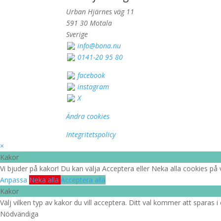
Urban Hjärnes väg 11
591 30 Motala
Sverige
info@bona.nu
0141-20 95 80
facebook
instagram
X
Ändra cookies
Integritetspolicy
×
Kakor
Vi bjuder på kakor! Du kan välja Acceptera eller Neka alla cookies på v
Anpassa
Neka alla
Acceptera alla
Kakor
Välj vilken typ av kakor du vill acceptera. Ditt val kommer att sparas i 
Nödvändiga