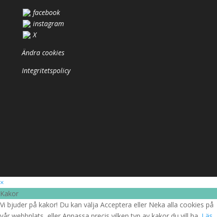
facebook
instagram
X
Ändra cookies
Integritetspolicy
×
Kakor
Vi bjuder på kakor! Du kan välja Acceptera eller Neka alla cookies på
vår webbplats, eller Anpassa precis vilken typ av kakor du vill ha.
Läs