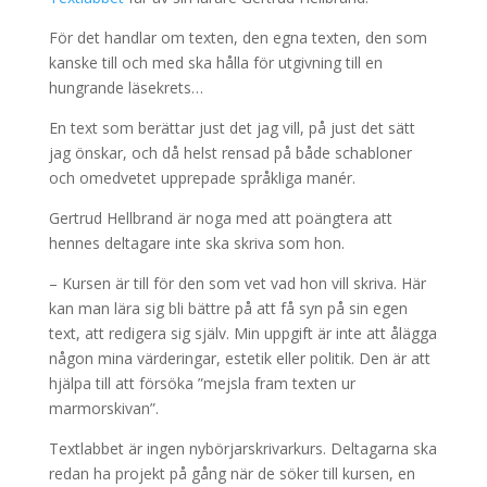
För det handlar om texten, den egna texten, den som
kanske till och med ska hålla för utgivning till en
hungrande läsekrets…
En text som berättar just det jag vill, på just det sätt
jag önskar, och då helst rensad på både schabloner
och omedvetet upprepade språkliga manér.
Gertrud Hellbrand är noga med att poängtera att
hennes deltagare inte ska skriva som hon.
– Kursen är till för den som vet vad hon vill skriva. Här
kan man lära sig bli bättre på att få syn på sin egen
text, att redigera sig själv. Min uppgift är inte att ålägga
någon mina värderingar, estetik eller politik. Den är att
hjälpa till att försöka ”mejsla fram texten ur
marmorskivan”.
Textlabbet är ingen nybörjarskrivarkurs. Deltagarna ska
redan ha projekt på gång när de söker till kursen, en