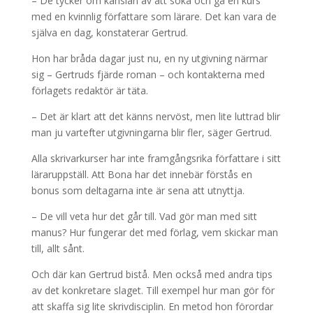
– De tycker om känslan av att söka och gå en kurs
med en kvinnlig författare som lärare. Det kan vara de
själva en dag, konstaterar Gertrud.
Hon har bråda dagar just nu, en ny utgivning närmar
sig – Gertruds fjärde roman – och kontakterna med
förlagets redaktör är täta.
– Det är klart att det känns nervöst, men lite luttrad blir
man ju vartefter utgivningarna blir fler, säger Gertrud.
Alla skrivarkurser har inte framgångsrika författare i sitt
läraruppställ. Att Bona har det innebär förstås en
bonus som deltagarna inte är sena att utnyttja.
– De vill veta hur det går till. Vad gör man med sitt
manus? Hur fungerar det med förlag, vem skickar man
till, allt sånt.
Och där kan Gertrud bistå. Men också med andra tips
av det konkretare slaget. Till exempel hur man gör för
att skaffa sig lite skrivdisciplin. En metod hon förordar