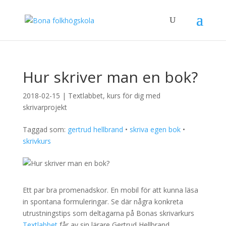
Hur skriver man en bok?
2018-02-15
|
Textlabbet, kurs för dig med
skrivarprojekt
Taggad som:
gertrud hellbrand
•
skriva egen bok
•
skrivkurs
Ett par bra promenadskor. En mobil för att kunna läsa
in spontana formuleringar. Se där några konkreta
utrustningstips som deltagarna på Bonas skrivarkurs
Textlabbet
får av sin lärare Gertrud Hellbrand.