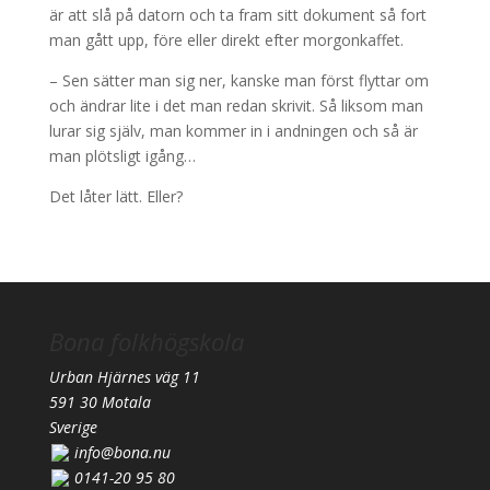
är att slå på datorn och ta fram sitt dokument så fort
man gått upp, före eller direkt efter morgonkaffet.
– Sen sätter man sig ner, kanske man först flyttar om
och ändrar lite i det man redan skrivit. Så liksom man
lurar sig själv, man kommer in i andningen och så är
man plötsligt igång…
Det låter lätt. Eller?
Bona folkhögskola
Urban Hjärnes väg 11
591 30 Motala
Sverige
info@bona.nu
0141-20 95 80