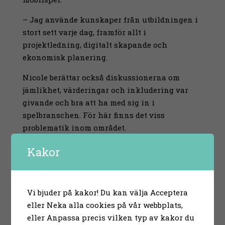
– Jag använde kunskaper från utbildningen i
stort sett varje dag, framför allt i
projektledning, digitalt skapande och
ekonomisk planering.
Nicole berättar också diskussionerna om
jämlikhet, värderingar och inkludering var
givande och bra att ha med sig in i
spelbranschen. För här finns det viss
problematik inom området.
– Det kan vara ett ganska tufft klimat i
Kakor
spelbranschen ibland, både på spelbolagen och
i spelens communities. Därför är det värdefullt
att vara medveten om det och förstå betydelsen
Vi bjuder på kakor! Du kan välja Acceptera
av värderingar när man till exempel ska
eller Neka alla cookies på vår webbplats,
arbeta med community-delarna.
eller Anpassa precis vilken typ av kakor du