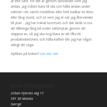
är inte sant, för det är genom skrivandet som jag
andas. Jag måste bara få vila och hålla andan under
vattnet i ett varmt medelhav eller hett badkar en liten,
eller lång stund, och se vem jag är när jag återvänder
till ytan… Jag har tränat konstsim och där lärde vi oss
att tillbringa lång tid under vattenytan genom att
slappna av, så jag ska nog klara av att låta bli
produktivitetshets och hålla käften tills jag har något
viktigt att säga.
Nyfiken på boken?
Läs mer här
.
Bona folkhögskola
Urban Hjärnes väg 11
591 30 Motala
Sverige