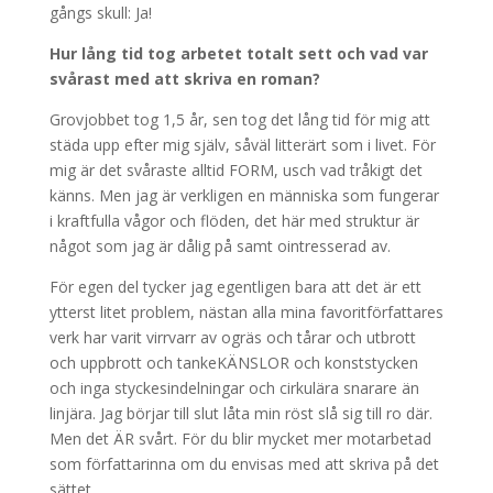
gångs skull: Ja!
kommer viss
funktionalitet
Hur lång tid tog arbetet totalt sett och vad var
att försvinna
från
svårast med att skriva en roman?
hemsidan.
Grovjobbet tog 1,5 år, sen tog det lång tid för mig att
städa upp efter mig själv, såväl litterärt som i livet. För
mig är det svåraste alltid FORM, usch vad tråkigt det
Marknadsföring
Genom att dela
känns. Men jag är verkligen en människa som fungerar
med dig av dina
i kraftfulla vågor och flöden, det här med struktur är
intressen och
något som jag är dålig på samt ointresserad av.
ditt beteende
när du surfar
För egen del tycker jag egentligen bara att det är ett
ökar du chansen
ytterst litet problem, nästan alla mina favoritförfattares
att få se
verk har varit virrvarr av ogräs och tårar och utbrott
personligt
anpassat innehåll
och uppbrott och tankeKÄNSLOR och konststycken
och
och inga styckesindelningar och cirkulära snarare än
erbjudanden.
linjära. Jag börjar till slut låta min röst slå sig till ro där.
Men det ÄR svårt. För du blir mycket mer motarbetad
som författarinna om du envisas med att skriva på det
sättet.