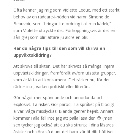
Ofta känner jag mig som Violette Leduc, med ett starkt
behov av en räddare-i-nöden vid namn Simone de
Beauvoir, som “bringar lite ordning i all min kärlek,”
som Violette uttryckte det. Förhoppningsvis är det en
sån grej som blir lättare ju äldre en blir.
Har du några tips till den som vill skriva en
uppväxtskildring?
Att skruva till skiten. Det har skrivits så många linjära
uppväxtskildringar, framförallt av/om utsatta grupper,
som är lätta att konsumera. Det räcker nu, för det
räcker inte, varken politiskt eller litterärt.
Gör något mer spännande och annorlunda och
explosivt. Ta risker. Gör parodi. Ta språket på blodigt
allvar. Våga misslyckas. Blanda genrer hejvilt. Annars
kommer i alla fall inte jag att palla läsa den 😉 (men
sen tycker jag också att du ska strunta i dina läsares
åsikter och köra så djupt det bara går åt ditt håll (vet