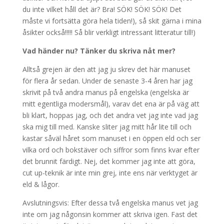
du inte vilket håll det är? Bra! SÖK! SÖK! SÖK! Det
måste vi fortsätta göra hela tiden!), så skit gärna i mina
åsikter också!!!!! Så blir verkligt intressant litteratur till!)
Vad händer nu? Tänker du skriva nåt mer?
Alltså grejen är den att jag ju skrev det här manuset
för flera år sedan. Under de senaste 3-4 åren har jag
skrivit på två andra manus på engelska (engelska är
mitt egentliga modersmål), varav det ena är på väg att
bli klart, hoppas jag, och det andra vet jag inte vad jag
ska mig till med. Kanske sliter jag mitt hår lite till och
kastar såväl håret som manuset i en öppen eld och ser
vilka ord och bokstäver och siffror som finns kvar efter
det brunnit färdigt. Nej, det kommer jag inte att göra,
cut up-teknik är inte min grej, inte ens när verktyget är
eld & lågor.
Avslutningsvis: Efter dessa två engelska manus vet jag
inte om jag någonsin kommer att skriva igen. Fast det