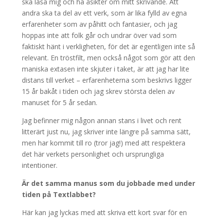
ska läsa mig och ha åsikter om mitt skrivande. Att
För att vi ska
andra ska ta del av ett verk, som är lika fylld av egna
kunna
erfarenheter som av påhitt och fantasier, och jag
förbättra
hemsidans
hoppas inte att folk går och undrar över vad som
funktionalitet
faktiskt hänt i verkligheten, för det är egentligen inte så
och
relevant. En tröstfilt, men också något som gör att den
uppbyggnad,
maniska extasen inte skjuter i taket, är att jag har lite
baserat på
distans till verket – erfarenheterna som beskrivs ligger
hur
hemsidan
15 år bakåt i tiden och jag skrev största delen av
används.
manuset för 5 år sedan.
Jag befinner mig någon annan stans i livet och rent
Upplevelse
litterärt just nu, jag skriver inte längre på samma sätt,
För att vår
men har kommit till ro (tror jag!) med att respektera
hemsida ska
det här verkets personlighet och ursprungliga
prestera så
intentioner.
bra som
möjligt
Är det samma manus som du jobbade med under
under ditt
tiden på Textlabbet?
besök. Om
du nekar de
Här kan jag lyckas med att skriva ett kort svar för en
här kakorna