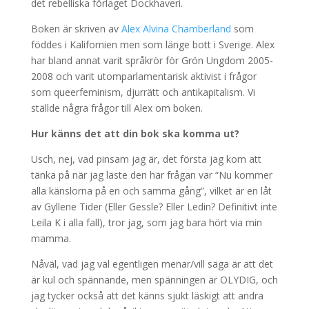
det rebelliska förlaget Dockhaveri.
Boken är skriven av
Alex Alvina Chamberland
som
föddes i Kalifornien men som länge bott i Sverige. Alex
har bland annat varit språkrör för Grön Ungdom 2005-
2008 och varit utomparlamentarisk aktivist i frågor
som queerfeminism, djurrätt och antikapitalism. Vi
ställde några frågor till Alex om boken.
Hur känns det att din bok ska komma ut?
Nödvändiga
Usch, nej, vad pinsam jag är, det första jag kom att
Dessa kakor
tänka på när jag läste den här frågan var “Nu kommer
går inte att
alla känslorna på en och samma gång”, vilket är en låt
välja bort. De
behövs för
av Gyllene Tider (Eller Gessle? Eller Ledin? Definitivt inte
att hemsidan
Leila K i alla fall), tror jag, som jag bara hört via min
över huvud
mamma.
taget ska
fungera.
Nåväl, vad jag väl egentligen menar/vill säga är att det
är kul och spännande, men spänningen är OLYDIG, och
jag tycker också att det känns sjukt läskigt att andra
Statistik